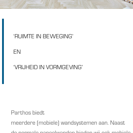
‘RUIMTE IN BEWEGING’
EN
‘VRIJHEID IN VORMGEVING’
Parthos biedt
meerdere
(
mobiele
)
wandsystemen aan.
Naast
de normale paneelwanden bieden wij ook mobiele