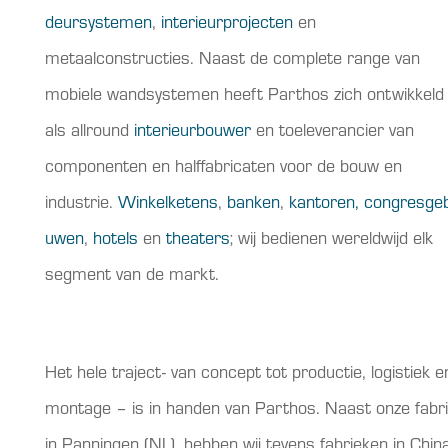
deursystemen
,
interieurprojecten
en
metaalconstructies. Naast de complete range van
mobiele wandsystemen heeft Parthos zich ontwikkeld
als allround
interieurbouwer
en toeleverancier van
componenten en halffabricaten voor de bouw en
industrie.
Winkelketens
,
banken
,
kantoren,
congresge
uwen
,
hotels
en
theaters
; wij bedienen wereldwijd elk
segment van de markt.
Het hele traject- van concept tot productie, logistiek e
montage – is in handen van Parthos. Naast onze fabr
in Panningen (NL), hebben wij tevens fabrieken in Chin